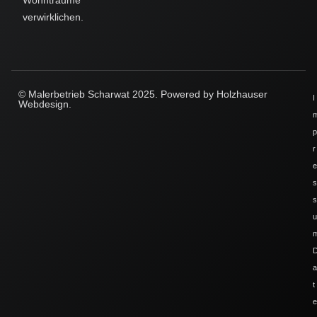
Wohnträume
verwirklichen.
© Malerbetrieb Scharwat 2025. Powered by
Holzhauser
I
Webdesign.
p
r
e
s
s
u
a
t
e