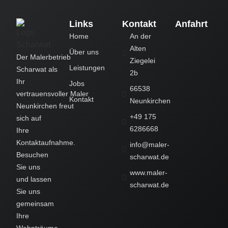
Links
Kontakt
Anfahrt
Home
An der
Alten
Über uns
Der
Malerbetrieb
Ziegelei
Leistungen
Scharwat
als
2b
Ihr
Jobs
66538
vertrauensvoller
Maler
Kontakt
Neunkirchen
Neunkirchen
freut
+49 175
sich auf
6286668
Ihre
Kontaktaufnahme.
info@maler-
Besuchen
scharwat.de
Sie uns
www.maler-
und lassen
scharwat.de
Sie uns
gemeinsam
Ihre